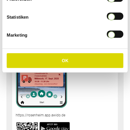
Statistiken
Holen Sie sich
jetzt...
...die kostenlose
Marketing
Abfall App
Zum Laden der Abfall-App
geben Sie einfach den
OK
folgenden Link in den Browser
Ihres Smartphones ein.
https://rosenheim.app.awido.de