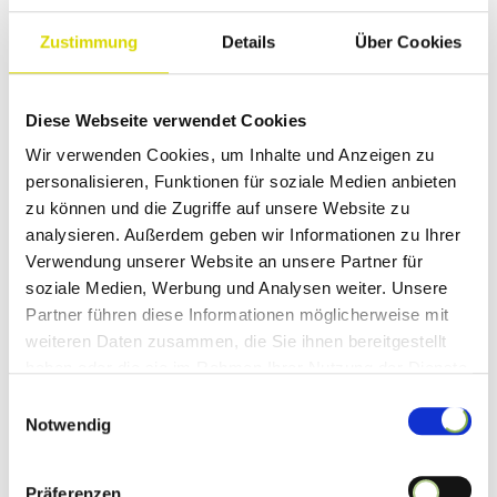
Zustimmung
Details
Über Cookies
Kompostieranlage Eiselfing
Perfall 3
83549 Eiselfing
Diese Webseite verwendet Cookies
Tel:
+49 8075 913 0158
Wir verwenden Cookies, um Inhalte und Anzeigen zu
Fax: +49 8031 392 94381
personalisieren, Funktionen für soziale Medien anbieten
zu können und die Zugriffe auf unsere Website zu
Kompostieranlage Noderwiechs
analysieren. Außerdem geben wir Informationen zu Ihrer
Verwendung unserer Website an unsere Partner für
Zur Kieslände 8
83052 Bruckmühl
soziale Medien, Werbung und Analysen weiter. Unsere
Partner führen diese Informationen möglicherweise mit
Tel:
+49 8062 79497
weiteren Daten zusammen, die Sie ihnen bereitgestellt
haben oder die sie im Rahmen Ihrer Nutzung der Dienste
Kompostieranlage Weiher
gesammelt haben.
Einwilligungsauswahl
Weiher 1
Notwendig
83229 Aschau im Chiemgau
Tel:
+49 8052 5552
Präferenzen